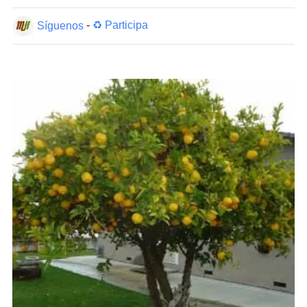
Síguenos
-
♻ Participa