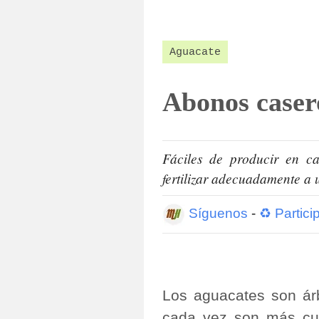
Aguacate
Abonos caser
Fáciles de producir en ca
fertilizar adecuadamente a 
Síguenos
-
♻ Partici
Los aguacates son árb
cada vez son más cult