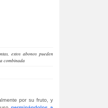
entas, estos abonos pueden
rma combinada
lmente por su fruto, y
cluso
germinándolos a