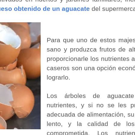
hueso obtenido de un aguacate
del supermerc
Para que uno de estos majes
sano y produzca frutos de alt
proporcionarle los nutrientes
caseros son una opción econó
lograrlo.
Los árboles de aguacat
nutrientes, y si no se les p
adecuada de alimentación, su
lento, y la calidad de lo
comprometida. Los nutrie