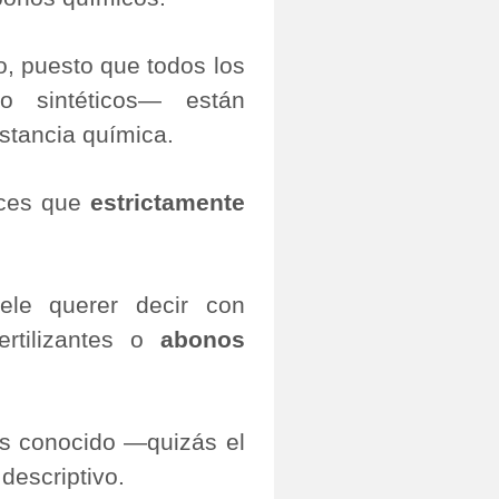
o, puesto que todos los
 sintéticos― están
stancia química.
nces que
estrictamente
ele querer decir con
fertilizantes o
abonos
ás conocido ―quizás el
escriptivo.