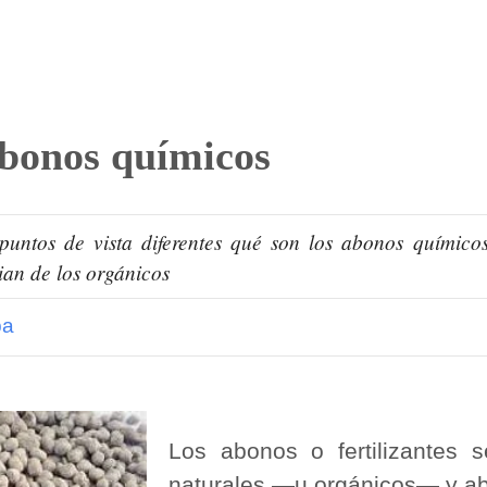
abonos químicos
untos de vista diferentes qué son los abonos químicos,
ian de los orgánicos
pa
Los abonos o fertilizantes s
naturales ―u orgánicos― y a