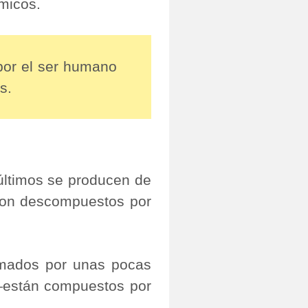
ímicos.
por el ser humano
s.
últimos se producen de
 son descompuestos por
ados por unas pocas
―están compuestos por