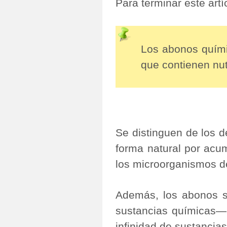
Para terminar este art
Los abonos quími
que contienen nut
Se distinguen de los 
forma natural por acu
los microorganismos de
Además, los abonos s
sustancias químicas―
infinidad de sustancias