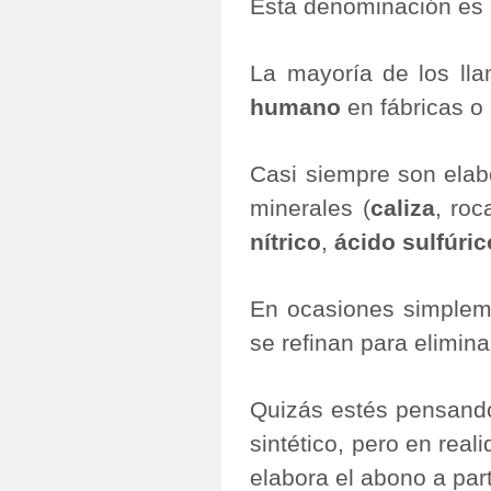
Esta denominación es 
La mayoría de los l
humano
en fábricas o 
Casi siempre son elab
minerales (
caliza
, roc
nítrico
,
ácido sulfúric
En ocasiones simpleme
se refinan para elimina
Quizás estés pensando 
sintético, pero en real
elabora el abono a part