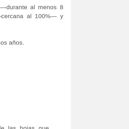
a —durante al menos 8
 —cercana al 100%— y
hos años.
de las hojas que