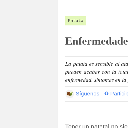
Patata
Enfermedades
La patata es sensible al a
pueden acabar con la totali
enfermedad, síntomas en la p
Síguenos
-
♻ Partici
Tener un patatal no si