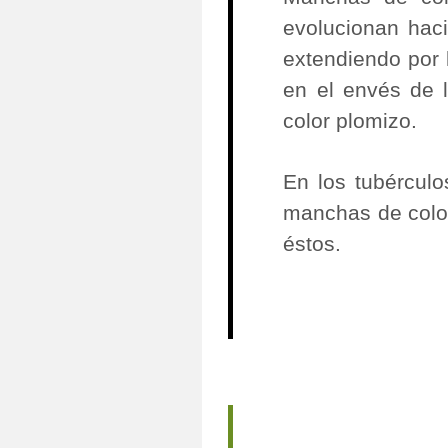
evolucionan hac
extendiendo por l
en el envés de 
color plomizo.
En los tubércul
manchas de color
éstos.