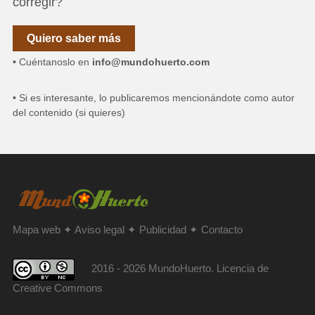
corregir?
Quiero saber más
• Cuéntanoslo en
info@mundohuerto.com
• Si es interesante, lo publicaremos mencionándote como autor
del contenido (si quieres)
Mapa web
✦
Aviso legal
✦
Publicidad
✦
Contacto
2016 - 2026 MundoHuerto. Licencia de
Creative Commons